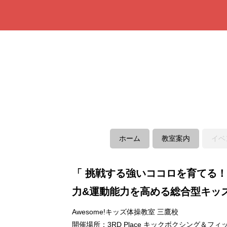
ホーム
教室案内
イベ
「 挑戦する強いココロを育てる
力&運動能力を高める総合型キッ
Awesome!キッズ体操教室 三鷹校
開催場所：3RD Place キックボクシング＆フ