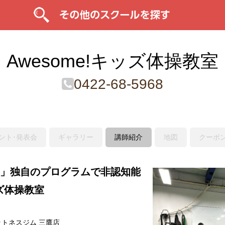
Awesome!キッズ体操教室
0422-68-5968
ント･発表会
ギャラリー
講師紹介
地図
クーポ
！」独自のプログラムで非認知能
ズ体操教室
ィットネスジム 三鷹店