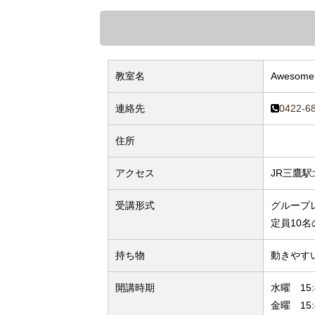
教室名
Aweso
連絡先
0422-6
住所
アクセス
JR三鷹駅
受講形式
グループ
定員10
持ち物
動きやす
開講時期
水曜 15:4
金曜 15:4