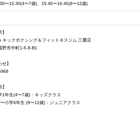
0〜15:30(4〜7歳)、15:45〜16:45(8〜12歳)
所】
lace キックボクシング＆フィットネスジム 三鷹店
野市中町1-5-8-B1
わせ】
5968
齢】
1年生(4〜7歳)：キッズクラス
〜小学6年生 (8〜12歳)：ジュニアクラス