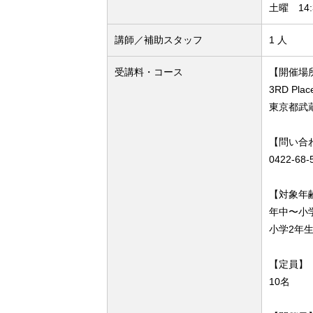
土曜 14:3
講師／補助スタッフ
1 人
受講料・コース
【開催場
3RD P
東京都武蔵
【問い合
0422-68-
【対象年
年中〜小学
小学2年生
【定員】
10名